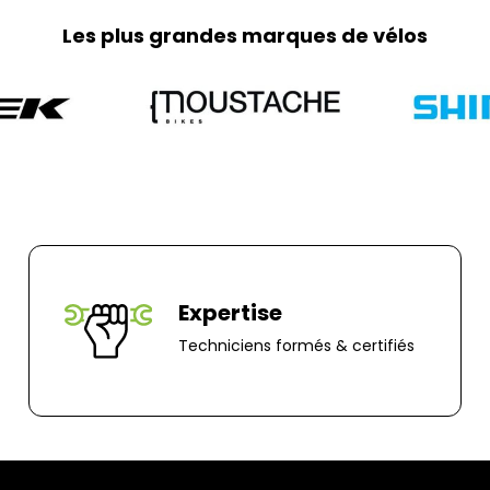
frais de retour so
Les plus grandes marques de vélos
part. Pour toute 
0251064787 ou pa
Adresse de retour
Bernaudeau Cycl
70 rue du Clair B
85000, Mouillero
Expertise
Techniciens formés & certifiés