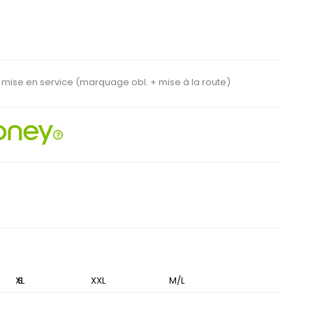
e mise en service
(marquage obl. + mise à la route)
XL
S
XXL
M
M/L