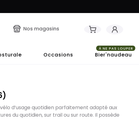
Nos magasins
À NE PAS LOUPER
osturale
Occasions
Bier'naudeau
6)
n vélo d’usage quotidien parfaitement adapté aux
ures du quotidien, sur trail ou sur route. Il possède