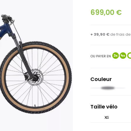
699,00 €
+ 39,90 €
de
frais d
OU PAYER EN
Couleur
Rouge
Bleu
Cobalt
foncé
teal
Taille vélo
XS
L