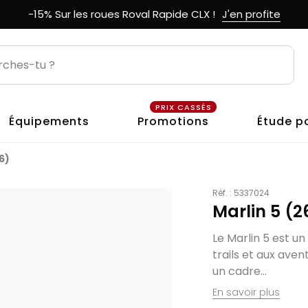
-15% Sur les roues Roval Rapide CLX !
J'en profite
PRIX CASSÉS
Équipements
Promotions
Étude p
6)
Réf. :
5337024
Marlin 5 (2
Le Marlin 5 est u
trails et aux avent
un cadre...
En savoir plus