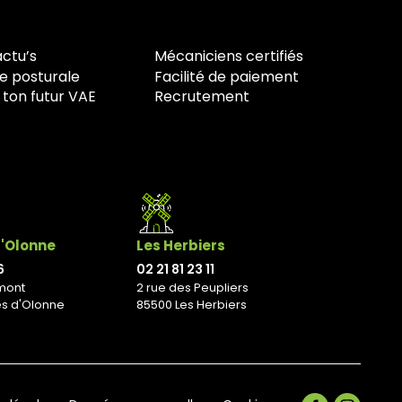
actu’s
Mécaniciens certifiés
e posturale
Facilité de paiement
 ton futur VAE
Recrutement
d'Olonne
Les Herbiers
6
02 21 81 23 11
mont
2 rue des Peupliers
es d'Olonne
85500 Les Herbiers