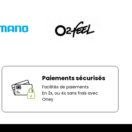
nt à votre charge, sauf en cas d'erreur de notre
question, n'hésitez pas à nous contacter au
r e-mail à marketing@bernaudeaucycles.fr.
 :
es
ocage
n-Le-Captif
✘ Fermer
Paiements sécurisés
Facilités de paiements
En 3x, ou 4x sans frais avec
Oney