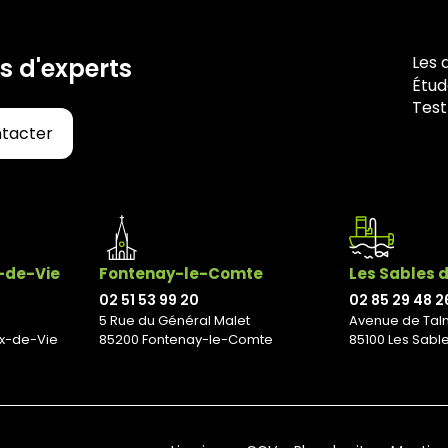
Les 
s d'experts
Étud
Test
ntacter
x-de-Vie
Fontenay-le-Comte
Les Sables 
02 51 53 99 20
02 85 29 48 2
5 Rue du Général Malet
Avenue de Tal
ix-de-Vie
85200 Fontenay-le-Comte
85100 Les Sabl