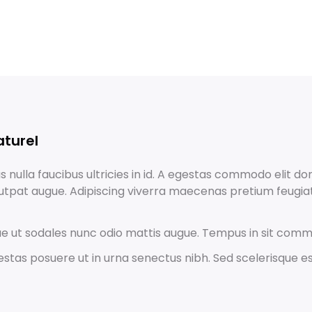
aturel
 nulla faucibus ultricies in id. A egestas commodo elit d
utpat augue. Adipiscing viverra maecenas pretium feugia
ue ut sodales nunc odio mattis augue. Tempus in sit com
estas posuere ut in urna senectus nibh. Sed scelerisque es