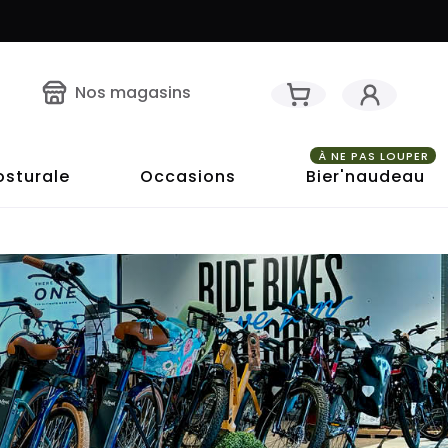
Nos magasins
À NE PAS LOUPER
osturale
Occasions
Bier'naudeau