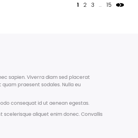
1
2
3
…
15
onec sapien. Viverra diam sed placerat
t quam praesent sodales. Nulla eu
modo consequat id ut aenean egestas.
t scelerisque aliquet enim donec. Convallis