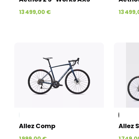
13 499,00 €
13 499,
Allez Comp
Allez 
1 999,00 €
1 749,0