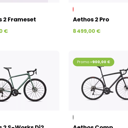
s 2 Frameset
Aethos 2 Pro
0 €
8 499,00 €
-900,00 €
 2 S-Works Di2
Aethos Comp