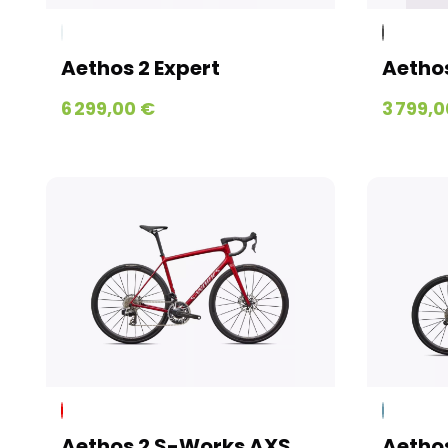
Aethos 2 Expert
Aetho
6 299,00 €
3 799,0
Aethos 2 S-Works AXS
Aethos