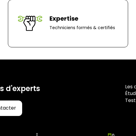
Expertise
Techniciens formés & certifiés
Les 
s d'experts
Étud
Test
ntacter