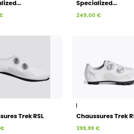
lized...
Specialized...
 €
249,00 €
sures Trek RSL
Chaussures Trek R
 €
399,99 €