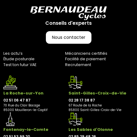
Conseils d'experts
Nous contacter
Les actu’s
Mécaniciens certifiés
Étude posturale
Facilité de paiement
Test ton futur VAE
Recrutement
La Roche-sur-Yon
Saint-Gilles-Croix-de-Vie
02 51 06 47 87
02 28 17 38 87
70 Rue du Clair Bocage
67 Route de la Roche
85000 Mouilleron-le-Captif
85800 Saint-Gilles-Croix-de-Vie
Fontenay-le-Comte
Les Sables d'Olonne
02 51 53 99 20
02 85 29 48 26