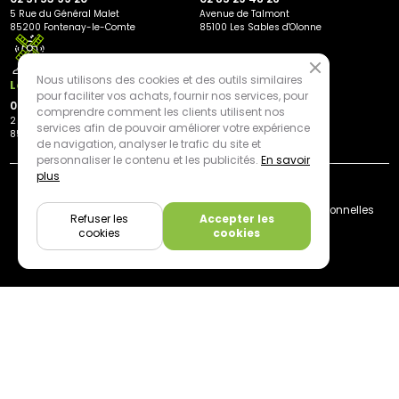
5 Rue du Général Malet
Avenue de Talmont
85200 Fontenay-le-Comte
85100 Les Sables d'Olonne
Nous utilisons des cookies et des outils similaires
Les Herbiers
pour faciliter vos achats, fournir nos services, pour
02 21 81 23 11
comprendre comment les clients utilisent nos
2 rue des Peupliers
services afin de pouvoir améliorer votre expérience
85500 Les Herbiers
de navigation, analyser le trafic du site et
personnaliser le contenu et les publicités.
En savoir
plus
By mediapilote*
Livraison
CGV
Plan du site
Mentions légales
Données personnelles
Refuser les
Accepter les
Cookies
cookies
cookies