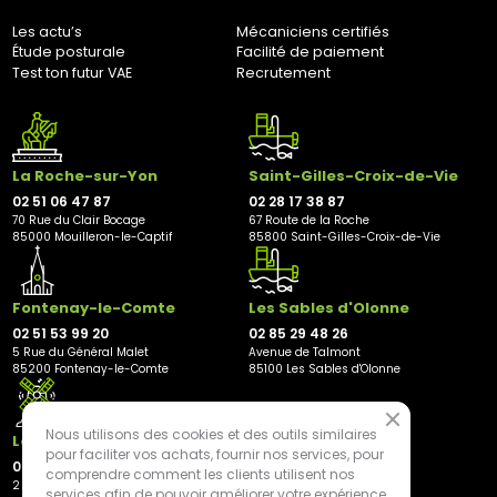
Les actu’s
Mécaniciens certifiés
Étude posturale
Facilité de paiement
Test ton futur VAE
Recrutement
La Roche-sur-Yon
Saint-Gilles-Croix-de-Vie
02 51 06 47 87
02 28 17 38 87
70 Rue du Clair Bocage
67 Route de la Roche
85000 Mouilleron-le-Captif
85800 Saint-Gilles-Croix-de-Vie
Fontenay-le-Comte
Les Sables d'Olonne
02 51 53 99 20
02 85 29 48 26
5 Rue du Général Malet
Avenue de Talmont
85200 Fontenay-le-Comte
85100 Les Sables d'Olonne
Nous utilisons des cookies et des outils similaires
Les Herbiers
pour faciliter vos achats, fournir nos services, pour
02 21 81 23 11
comprendre comment les clients utilisent nos
2 rue des Peupliers
services afin de pouvoir améliorer votre expérience