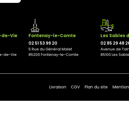
x-de-Vie
Fontenay-le-Comte
Les Sables 
02 51 53 99 20
02 85 29 48 2
5 Rue du Général Malet
Avenue de Tal
ix-de-Vie
85200 Fontenay-le-Comte
85100 Les Sabl
Livraison
CGV
Plan du site
Mention