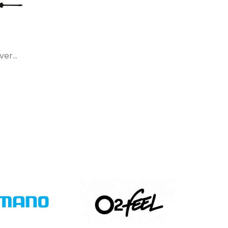
er...