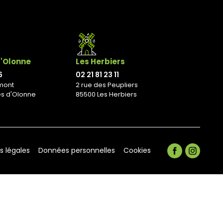
d'Olonne
Les Herbiers
6
02 21 81 23 11
mont
2 rue des Peupliers
es d'Olonne
85500 Les Herbiers
s légales
Données personnelles
Cookies