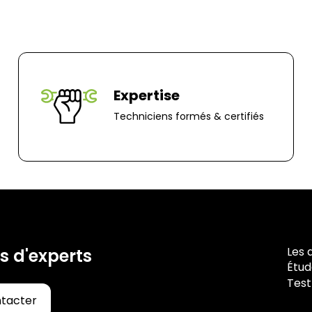
Expertise
Techniciens formés & certifiés
Les 
s d'experts
Étud
Test
ntacter