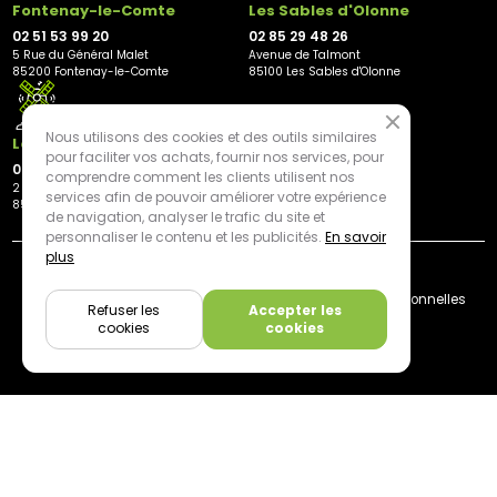
Fontenay-le-Comte
Les Sables d'Olonne
02 51 53 99 20
02 85 29 48 26
5 Rue du Général Malet
Avenue de Talmont
85200 Fontenay-le-Comte
85100 Les Sables d'Olonne
Nous utilisons des cookies et des outils similaires
Les Herbiers
pour faciliter vos achats, fournir nos services, pour
02 21 81 23 11
comprendre comment les clients utilisent nos
2 rue des Peupliers
services afin de pouvoir améliorer votre expérience
85500 Les Herbiers
de navigation, analyser le trafic du site et
personnaliser le contenu et les publicités.
En savoir
plus
By mediapilote*
Livraison
CGV
Plan du site
Mentions légales
Données personnelles
Refuser les
Accepter les
Cookies
cookies
cookies