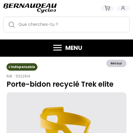
MENU
Retour
L’indispensable
Réf. :
5322914
Porte-bidon recyclé Trek elite