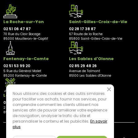
La Roche-sur-Yon
Saint-Gilles-Croix-de-Vie
02 51 06 47 87
02 28 17 38 87
70 Rue du Clair Bocage
67 Route de la Roche
85000 Mouilleron-le-Captif
85800 Saint-Gilles-Croix-de-Vie
Fontenay-le-Comte
Les Sables d'Olonne
02 51 53 99 20
02 85 29 48 26
5 Rue du Général Malet
Avenue de Talmont
85200 Fontenay-le-Comte
85100 Les Sables d'Olonne
Nous utilisons des cookies et des outils similaires
Les Herbiers
pour faciliter vos achats, fournir nos services, pour
02 21 81 23 11
comprendre comment les clients utilisent nos
2 rue des Peupliers
services afin de pouvoir améliorer votre expérience
85500 Les Herbiers
de navigation, analyser le trafic du site et
personnaliser le contenu et les publicités.
En savoir
plus
By mediapilote*