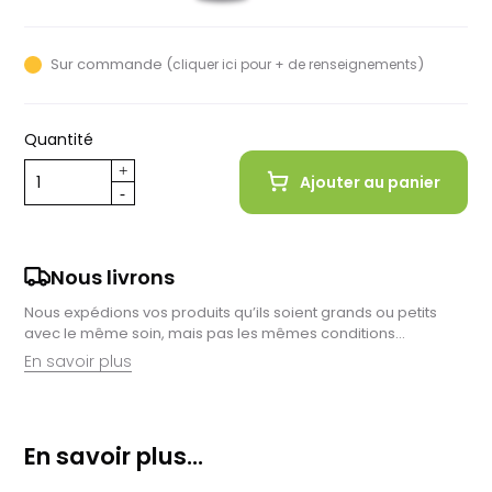
Noir
Noir
Rouge
Rouge
Moutarde
Rose
Vert
Blanc
Blanc
Orange
Bleu
Bleu
clair
foncé
grisé
foncé
Sur commande (
)
cliquer ici pour + de renseignements
Quantité
Ajouter au panier
Nous livrons
Nous expédions vos produits qu’ils soient grands ou petits
avec le même soin, mais pas les mêmes conditions…
En savoir plus
Retrait en magasin :
Nous sommes ravis de vous proposer la livraison de vos
En savoir plus...
achats à domicile, mais il est encore plus gratifiant de vous
accueillir en magasin. Commandez en ligne et récupérez vos