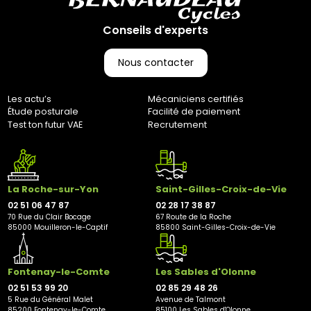
Conseils d'experts
Nous contacter
Les actu’s
Mécaniciens certifiés
Étude posturale
Facilité de paiement
Test ton futur VAE
Recrutement
La Roche-sur-Yon
Saint-Gilles-Croix-de-Vie
02 51 06 47 87
02 28 17 38 87
70 Rue du Clair Bocage
67 Route de la Roche
85000 Mouilleron-le-Captif
85800 Saint-Gilles-Croix-de-Vie
Fontenay-le-Comte
Les Sables d'Olonne
02 51 53 99 20
02 85 29 48 26
5 Rue du Général Malet
Avenue de Talmont
85200 Fontenay-le-Comte
85100 Les Sables d'Olonne