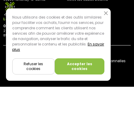
Nous utilisons des cookies et des outils similaires
Les Herbiers
pour faciliter vos achats, fournir nos services, pour
02 21 81 23 11
comprendre comment les clients utilisent nos
2 rue des Peupliers
services afin de pouvoir améliorer votre expérience
85500 Les Herbiers
de navigation, analyser le trafic du site et
personnaliser le contenu et les publicités.
En savoir
plus
By mediapilote*
Livraison
CGV
Plan du site
Mentions légales
Données personnelles
Refuser les
Accepter les
Cookies
cookies
cookies