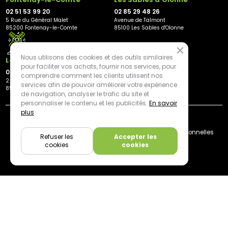
02 51 53 99 20
02 85 29 48 26
5 Rue du Général Malet
Avenue de Talmont
85200 Fontenay-le-Comte
85100 Les Sables d'Olonne
Nous utilisons des cookies et des outils similaires
Les Herbiers
pour faciliter vos achats, fournir nos services, pour
02 21 81 23 11
comprendre comment les clients utilisent nos
2 rue des Peupliers
services afin de pouvoir améliorer votre expérience
85500 Les Herbiers
de navigation, analyser le trafic du site et
personnaliser le contenu et les publicités.
En savoir
plus
By mediapilote*
Livraison
CGV
Plan du site
Mentions légales
Données personnelles
Refuser les
Accepter les
Cookies
cookies
cookies