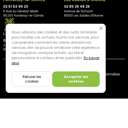
02 51 53 99 20
02 85 29 48 26
5 Rue du Général Malet
Avenue de Talmont
85200 Fontenay-le-Comte
85100 Les Sables d'Olonne
Nous utilisons des cookies et des outils similaires
Les Herbiers
pour faciliter vos achats, fournir nos services, pour
02 21 81 23 11
comprendre comment les clients utilisent nos
2 rue des Peupliers
services afin de pouvoir améliorer votre expérience
85500 Les Herbiers
de navigation, analyser le trafic du site et
personnaliser le contenu et les publicités.
En savoir
plus
By mediapilote*
Livraison
CGV
Plan du site
Mentions légales
Données personnelles
Refuser les
Accepter les
Cookies
cookies
cookies