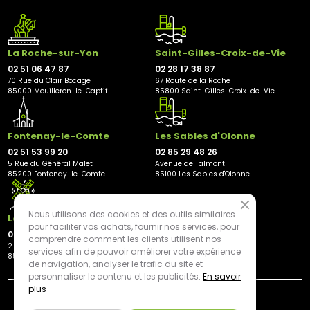
La Roche-sur-Yon
Saint-Gilles-Croix-de-Vie
02 51 06 47 87
02 28 17 38 87
70 Rue du Clair Bocage
67 Route de la Roche
85000 Mouilleron-le-Captif
85800 Saint-Gilles-Croix-de-Vie
Fontenay-le-Comte
Les Sables d'Olonne
02 51 53 99 20
02 85 29 48 26
5 Rue du Général Malet
Avenue de Talmont
85200 Fontenay-le-Comte
85100 Les Sables d'Olonne
Nous utilisons des cookies et des outils similaires
Les Herbiers
pour faciliter vos achats, fournir nos services, pour
02 21 81 23 11
comprendre comment les clients utilisent nos
2 rue des Peupliers
services afin de pouvoir améliorer votre expérience
85500 Les Herbiers
de navigation, analyser le trafic du site et
personnaliser le contenu et les publicités.
En savoir
plus
By mediapilote*