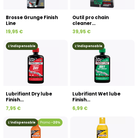
Brosse Grunge Finish
Outil pro chain
Line
cleaner...
19,95 €
39,95 €
L’indispensable
L’indispensable
Lubrifiant Dry lube
Lubrifiant Wet lube
Finish...
Finish...
7,95 €
6,99 €
L’indispensable
-20%