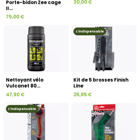
30,00 €
Porte-bidon Zee cage
II...
75,00 €
L’indispensable
Nettoyant vélo
Kit de 5 brosses Finish
Vulcanet 80...
Line
47,90 €
25,95 €
L’indispensable