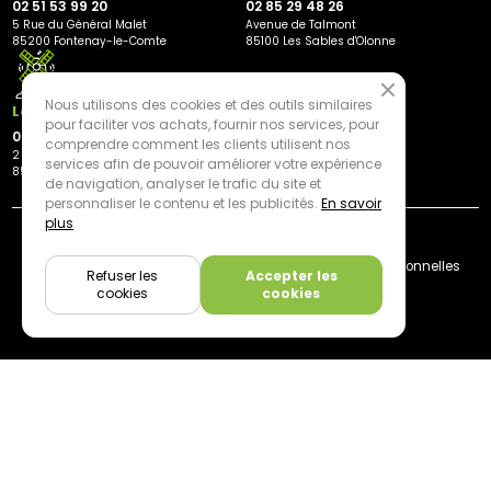
02 51 53 99 20
02 85 29 48 26
5 Rue du Général Malet
Avenue de Talmont
85200 Fontenay-le-Comte
85100 Les Sables d'Olonne
Nous utilisons des cookies et des outils similaires
Les Herbiers
pour faciliter vos achats, fournir nos services, pour
02 21 81 23 11
comprendre comment les clients utilisent nos
2 rue des Peupliers
services afin de pouvoir améliorer votre expérience
85500 Les Herbiers
de navigation, analyser le trafic du site et
personnaliser le contenu et les publicités.
En savoir
plus
By mediapilote*
Livraison
CGV
Plan du site
Mentions légales
Données personnelles
Refuser les
Accepter les
Cookies
cookies
cookies