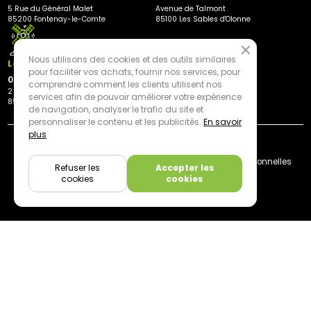
5 Rue du Général Malet
Avenue de Talmont
85200 Fontenay-le-Comte
85100 Les Sables d'Olonne
Nous utilisons des cookies et des outils similaires
Les Herbiers
pour faciliter vos achats, fournir nos services, pour
02 21 81 23 11
comprendre comment les clients utilisent nos
2 rue des Peupliers
services afin de pouvoir améliorer votre expérience
85500 Les Herbiers
de navigation, analyser le trafic du site et
personnaliser le contenu et les publicités.
En savoir
plus
By mediapilote*
Livraison
CGV
Plan du site
Mentions légales
Données personnelles
Refuser les
Accepter les
Cookies
cookies
cookies