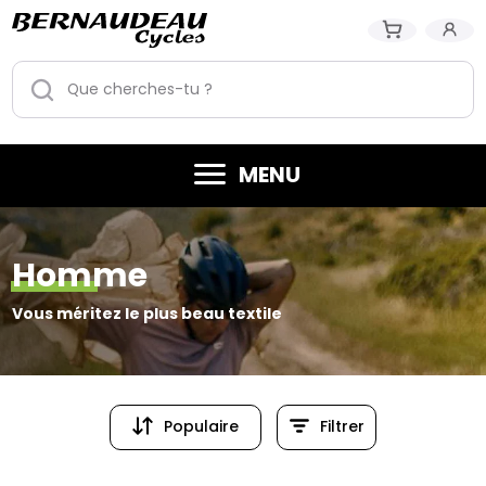
MENU
Homme
Vous méritez le plus beau textile
Populaire
Filtrer
Populaire
Prix (croissant)
Prix (dé