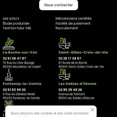
Nous contacter
Les actu’s
Mécaniciens certifiés
Étude posturale
Facilité de paiement
Test ton futur VAE
Recrutement
La Roche-sur-Yon
Saint-Gilles-Croix-de-Vie
02 51 06 47 87
02 28 17 38 87
70 Rue du Clair Bocage
67 Route de la Roche
85000 Mouilleron-le-Captif
85800 Saint-Gilles-Croix-de-Vie
Fontenay-le-Comte
Les Sables d'Olonne
02 51 53 99 20
02 85 29 48 26
5 Rue du Général Malet
Avenue de Talmont
85200 Fontenay-le-Comte
85100 Les Sables d'Olonne
Nous utilisons des cookies et des outils similaires
Les Herbiers