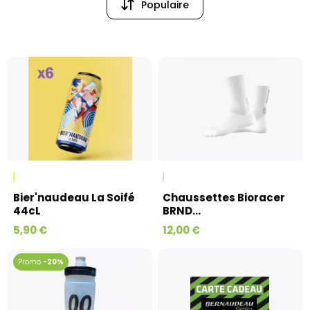
Populaire
Populaire
Prix (croissant)
Bier'naudeau La Soifé
Chaussettes Bioracer
44cL
BRND...
5,90 €
12,00 €
-20%