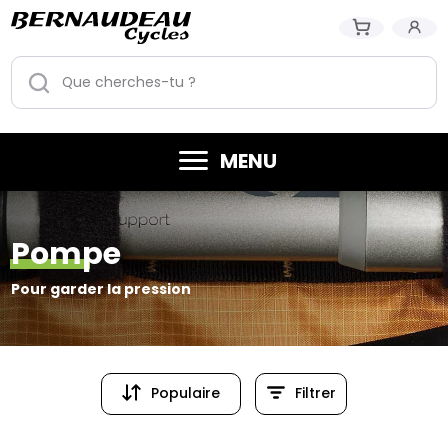
MENU
Pompe
Pour garder la pression
Populaire
Filtrer
Populaire
Prix (croissant)
Prix (dé