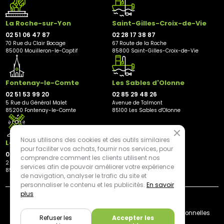
La Roche-sur-Yon
Saint-Gilles-Croix-de-Vie
02 51 06 47 87
02 28 17 38 87
70 Rue du Clair Bocage
67 Route de la Roche
85000 Mouilleron-le-Captif
85800 Saint-Gilles-Croix-de-Vie
Fontenay-le-Comte
Les Sables d'Olonne
02 51 53 99 20
02 85 29 48 26
5 Rue du Général Malet
Avenue de Talmont
85200 Fontenay-le-Comte
85100 Les Sables d'Olonne
Nous utilisons des cookies et des outils similaires
Les Herbiers
pour faciliter vos achats, fournir nos services, pour
02 21 81 23 11
comprendre comment les clients utilisent nos
2 rue des Peupliers
services afin de pouvoir améliorer votre expérience
85500 Les Herbiers
de navigation, analyser le trafic du site et
personnaliser le contenu et les publicités.
En savoir
plus
By mediapilote*
Livraison
CGV
Plan du site
Mentions légales
Données personnelles
Refuser les
Accepter les
Cookies