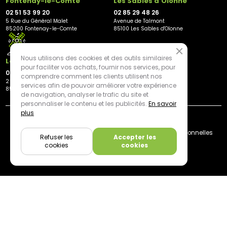
Fontenay-le-Comte
Les Sables d'Olonne
02 51 53 99 20
02 85 29 48 26
5 Rue du Général Malet
Avenue de Talmont
85200 Fontenay-le-Comte
85100 Les Sables d'Olonne
Nous utilisons des cookies et des outils similaires
Les Herbiers
pour faciliter vos achats, fournir nos services, pour
02 21 81 23 11
comprendre comment les clients utilisent nos
2 rue des Peupliers
services afin de pouvoir améliorer votre expérience
85500 Les Herbiers
de navigation, analyser le trafic du site et
personnaliser le contenu et les publicités.
En savoir
plus
By mediapilote*
Livraison
CGV
Plan du site
Mentions légales
Données personnelles
Refuser les
Accepter les
Cookies
cookies
cookies