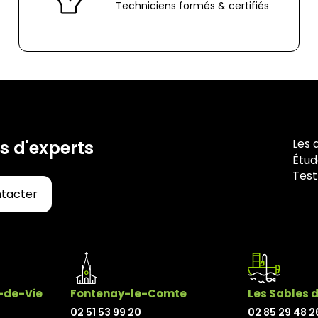
Techniciens formés & certifiés
Les 
s d'experts
Étud
Test
ntacter
x-de-Vie
Fontenay-le-Comte
Les Sables 
02 51 53 99 20
02 85 29 48 2