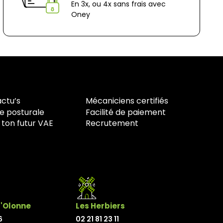
En 3x, ou 4x sans frais avec
Oney
actu’s
Mécaniciens certifiés
e posturale
Facilité de paiement
 ton futur VAE
Recrutement
d'Olonne
Les Herbiers
6
02 21 81 23 11