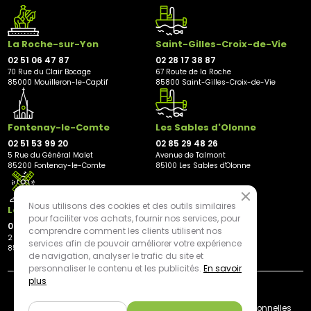
La Roche-sur-Yon
Saint-Gilles-Croix-de-Vie
02 51 06 47 87
02 28 17 38 87
70 Rue du Clair Bocage
67 Route de la Roche
85000 Mouilleron-le-Captif
85800 Saint-Gilles-Croix-de-Vie
Fontenay-le-Comte
Les Sables d'Olonne
02 51 53 99 20
02 85 29 48 26
5 Rue du Général Malet
Avenue de Talmont
85200 Fontenay-le-Comte
85100 Les Sables d'Olonne
Nous utilisons des cookies et des outils similaires
Les Herbiers
pour faciliter vos achats, fournir nos services, pour
02 21 81 23 11
comprendre comment les clients utilisent nos
2 rue des Peupliers
services afin de pouvoir améliorer votre expérience
85500 Les Herbiers
de navigation, analyser le trafic du site et
personnaliser le contenu et les publicités.
En savoir
plus
By mediapilote*
Livraison
CGV
Plan du site
Mentions légales
Données personnelles