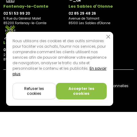
Fontenay-le-Comte
Les Sables d'Olonne
02 51 53 99 20
02 85 29 48 26
5 Rue du Général Malet
Avenue de Talmont
85200 Fontenay-le-Comte
85100 Les Sables d'Olonne
Nous utilisons des cookies et des outils similaires
Les Herbiers
pour faciliter vos achats, fournir nos services, pour
02 21 81 23 11
comprendre comment les clients utilisent nos
2 rue des Peupliers
services afin de pouvoir améliorer votre expérience
85500 Les Herbiers
de navigation, analyser le trafic du site et
personnaliser le contenu et les publicités.
En savoir
plus
By mediapilote*
Livraison
CGV
Plan du site
Mentions légales
Données personnelles
Refuser les
Accepter les
Cookies
cookies
cookies