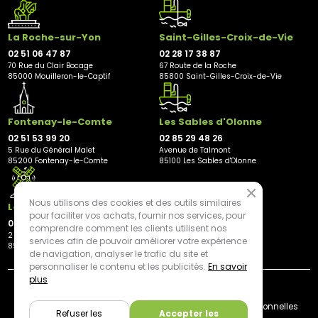
La Roche-sur-Yon
Saint-Gilles-Croix-de-Vie
02 51 06 47 87
02 28 17 38 87
70 Rue du Clair Bocage
67 Route de la Roche
85000 Mouilleron-le-Captif
85800 Saint-Gilles-Croix-de-Vie
Fontenay-le-Comte
Les Sables d'Olonne
02 51 53 99 20
02 85 29 48 26
5 Rue du Général Malet
Avenue de Talmont
85200 Fontenay-le-Comte
85100 Les Sables d'Olonne
Nous utilisons des cookies et des outils similaires
Les Herbiers
pour faciliter vos achats, fournir nos services, pour
02 21 81 23 11
comprendre comment les clients utilisent nos
2 rue des Peupliers
services afin de pouvoir améliorer votre expérience
85500 Les Herbiers
de navigation, analyser le trafic du site et
personnaliser le contenu et les publicités.
En savoir
plus
By mediapilote*
Livraison
CGV
Plan du site
Mentions légales
Données personnelles
Refuser les
Accepter les