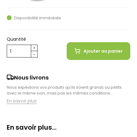
Noir
Noir
Rouge
Rouge
Moutarde
Rose
Vert
Blanc
Blanc
Orange
Bleu
Bleu
clair
foncé
grisé
foncé
Disponibilité immédiate
Quantité
Ajouter au panier
Nous livrons
Nous expédions vos produits qu’ils soient grands ou petits
avec le même soin, mais pas les mêmes conditions…
En savoir plus
Retrait en magasin :
Nous sommes ravis de vous proposer la livraison de vos
En savoir plus...
achats à domicile, mais il est encore plus gratifiant de vous
accueillir en magasin. Commandez en ligne et récupérez vos