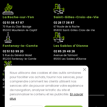
La Roche-sur-Yon
Saint-Gilles-Croix-de-Vie
02 51 06 47 87
02 28 17 38 87
70 Rue du Clair Bocage
67 Route de la Roche
85000 Mouilleron-le-Captif
85800 Saint-Gilles-Croix-de-Vie
Fontenay-le-Comte
Les Sables d'Olonne
02 51 53 99 20
02 85 29 48 26
5 Rue du Général Malet
Avenue de Talmont
85200 Fontenay-le-Comte
85100 Les Sables d'Olonne
Nous utilisons des cookies et des outils similaires
Les Herbiers
pour faciliter vos achats, fournir nos services, pour
02 21 81 23 11
comprendre comment les clients utilisent nos
2 rue des Peupliers
services afin de pouvoir améliorer votre expérience
85500 Les Herbiers
de navigation, analyser le trafic du site et
personnaliser le contenu et les publicités.
En savoir
plus
By mediapilote*