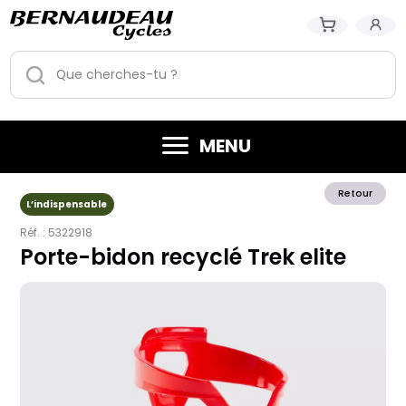
MENU
Retour
L’indispensable
Réf. :
5322918
Porte-bidon recyclé Trek elite