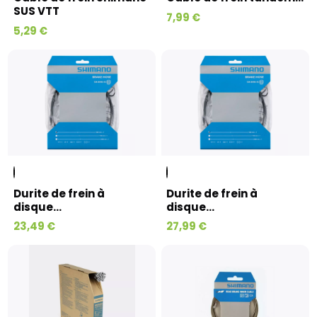
SUS VTT
7,99 €
5,29 €
Durite de frein à
Durite de frein à
disque...
disque...
23,49 €
27,99 €