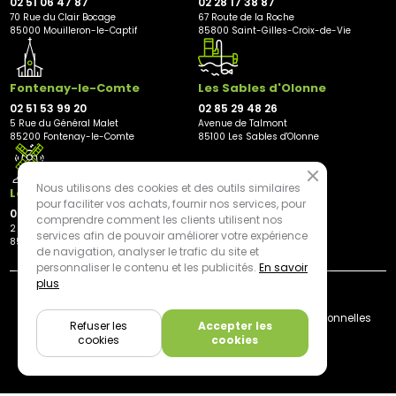
02 51 06 47 87
02 28 17 38 87
70 Rue du Clair Bocage
67 Route de la Roche
85000 Mouilleron-le-Captif
85800 Saint-Gilles-Croix-de-Vie
Fontenay-le-Comte
Les Sables d'Olonne
02 51 53 99 20
02 85 29 48 26
5 Rue du Général Malet
Avenue de Talmont
85200 Fontenay-le-Comte
85100 Les Sables d'Olonne
Nous utilisons des cookies et des outils similaires
Les Herbiers
pour faciliter vos achats, fournir nos services, pour
02 21 81 23 11
comprendre comment les clients utilisent nos
2 rue des Peupliers
services afin de pouvoir améliorer votre expérience
85500 Les Herbiers
de navigation, analyser le trafic du site et
personnaliser le contenu et les publicités.
En savoir
plus
By mediapilote*
Livraison
CGV
Plan du site
Mentions légales
Données personnelles
Refuser les
Accepter les
Cookies
cookies
cookies