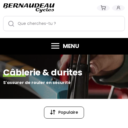
MENU
Câblerie & durites
S'assurer de rouler en sécurité
Populaire
Populaire
Prix (croissant)