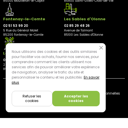
85000 Mouilleron-le-Captif
85800 Saint-Gilles-Croix-de-Vie
Fontenay-le-Comte
Les Sables d'Olonne
02 51 53 99 20
02 85 29 48 26
5 Rue du Général Malet
Avenue de Talmont
85200 Fontenay-le-Comte
85100 Les Sables d'Olonne
Nous utilisons des cookies et des outils similaires
Les Herbiers
pour faciliter vos achats, fournir nos services, pour
02 21 81 23 11
comprendre comment les clients utilisent nos
2 rue des Peupliers
services afin de pouvoir améliorer votre expérience
85500 Les Herbiers
de navigation, analyser le trafic du site et
personnaliser le contenu et les publicités.
En savoir
plus
By mediapilote*
Livraison
CGV
Plan du site
Mentions légales
Données personnelles
Refuser les
Accepter les
Cookies
cookies
cookies