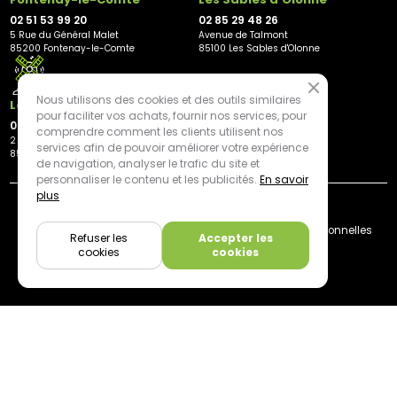
02 51 53 99 20
02 85 29 48 26
5 Rue du Général Malet
Avenue de Talmont
85200 Fontenay-le-Comte
85100 Les Sables d'Olonne
Nous utilisons des cookies et des outils similaires
Les Herbiers
pour faciliter vos achats, fournir nos services, pour
02 21 81 23 11
comprendre comment les clients utilisent nos
2 rue des Peupliers
services afin de pouvoir améliorer votre expérience
85500 Les Herbiers
de navigation, analyser le trafic du site et
personnaliser le contenu et les publicités.
En savoir
plus
By mediapilote*
Livraison
CGV
Plan du site
Mentions légales
Données personnelles
Refuser les
Accepter les
Cookies
cookies
cookies