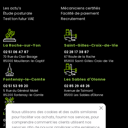
Les actu’s
Mécaniciens certifiés
Étude posturale
Facilité de paiement
Test ton futur VAE
Recrutement
La Roche-sur-Yon
Saint-Gilles-Croix-de-Vie
02 51 06 47 87
02 28 17 38 87
70 Rue du Clair Bocage
67 Route de la Roche
85000 Mouilleron-le-Captif
85800 Saint-Gilles-Croix-de-Vie
Fontenay-le-Comte
Les Sables d'Olonne
02 51 53 99 20
02 85 29 48 26
5 Rue du Général Malet
Avenue de Talmont
85200 Fontenay-le-Comte
85100 Les Sables d'Olonne
Nous utilisons des cookies et des outils similaires
Les Herbiers
pour faciliter vos achats, fournir nos services, pour
02 21 81 23 11
comprendre comment les clients utilisent nos
2 rue des Peupliers
services afin de pouvoir améliorer votre expérience