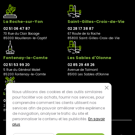
La Roche-sur-Yon
Saint-Gilles-Croix-de-Vie
02 51 06 47 87
02 28 17 38 87
70 Rue du Clair Bocage
67 Route de la Roche
85000 Mouilleron-le-Captif
85800 Saint-Gilles-Croix-de-Vie
Fontenay-le-Comte
Les Sables d'Olonne
02 51 53 99 20
02 85 29 48 26
5 Rue du Général Malet
Avenue de Talmont
85200 Fontenay-le-Comte
85100 Les Sables d'Olonne
Nous utilisons des cookies et des outils similaires
Les Herbiers
pour faciliter vos achats, fournir nos services, pour
02 21 81 23 11
comprendre comment les clients utilisent nos
2 rue des Peupliers
services afin de pouvoir améliorer votre expérience
85500 Les Herbiers
de navigation, analyser le trafic du site et
personnaliser le contenu et les publicités.
En savoir
plus
By mediapilote*