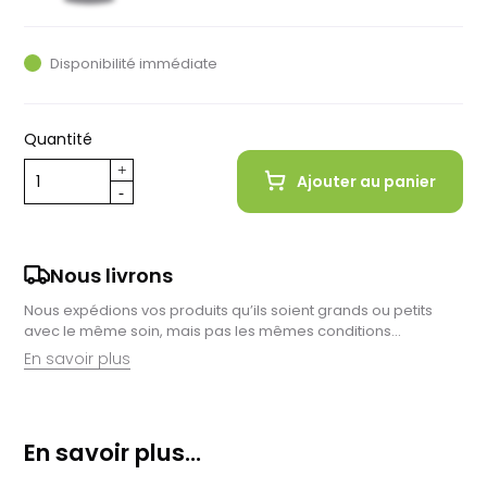
Noir
Noir
Rouge
Rouge
Moutarde
Rose
Vert
Blanc
Blanc
Orange
Bleu
Bleu
clair
foncé
grisé
foncé
Disponibilité immédiate
Quantité
Ajouter au panier
Nous livrons
Nous expédions vos produits qu’ils soient grands ou petits
avec le même soin, mais pas les mêmes conditions…
En savoir plus
Retrait en magasin :
Nous sommes ravis de vous proposer la livraison de vos
En savoir plus...
achats à domicile, mais il est encore plus gratifiant de vous
accueillir en magasin. Commandez en ligne et récupérez vos