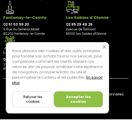
Fontenay-le-Comte
Les Sables d'Olonne
02 51 53 99 20
02 85 29 48 26
5 Rue du Général Malet
Avenue de Talmont
85200 Fontenay-le-Comte
85100 Les Sables d'Olonne
Nous utilisons des cookies et des outils similaires
Les Herbiers
pour faciliter vos achats, fournir nos services, pour
02 21 81 23 11
comprendre comment les clients utilisent nos
2 rue des Peupliers
services afin de pouvoir améliorer votre expérience
85500 Les Herbiers
de navigation, analyser le trafic du site et
personnaliser le contenu et les publicités.
En savoir
plus
By mediapilote*
Livraison
CGV
Plan du site
Mentions légales
Données personnelles
Refuser les
Accepter les
Cookies
cookies
cookies