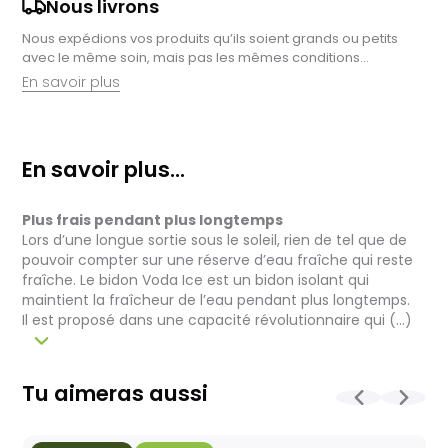
Nous livrons
Nous expédions vos produits qu’ils soient grands ou petits
avec le même soin, mais pas les mêmes conditions…
En savoir plus
Retrait en magasin :
Nous sommes ravis de vous proposer la livraison de vos
En savoir plus...
achats à domicile, mais il est encore plus gratifiant de vous
accueillir en magasin. Commandez en ligne et récupérez vos
produits directement auprès de nos équipes en magasin.
Plus frais pendant plus longtemps
Pensez à préciser le lieu de retrait lors de votre commande,
et nous vous informerons dès que vos articles seront prêts à
Lors d’une longue sortie sous le soleil, rien de tel que de
être récupérés.
pouvoir compter sur une réserve d’eau fraîche qui reste
fraîche. Le bidon Voda Ice est un bidon isolant qui
Livraison de vélos complets :
maintient la fraîcheur de l’eau pendant plus longtemps.
Après des réglages minutieux effectués par nos techniciens,
Il est proposé dans une capacité révolutionnaire qui (...)
votre vélo est soigneusement emballé dans un carton conçu
pour faciliter sa réception.
Pour les vélos en stock, le délai total, incluant la réception, le
contrôle et l'expédition est en moyenne d’une à deux
Tu aimeras aussi
semaines. Pour les vélos sur commande, celui-ci est allongé
et dépend notamment de la disponibilité fournisseur.
La livraison est assurée par Geodis, directement à votre