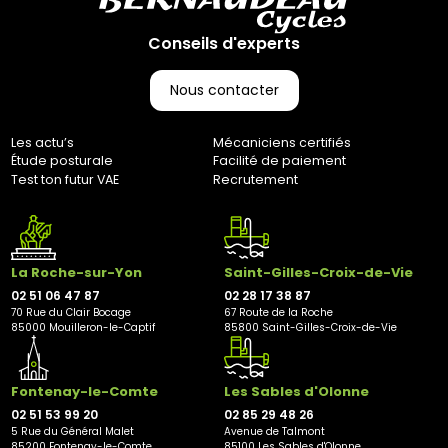
(CGV), les frais de retour sont à votre charge, sauf en cas
d'erreur de notre part. Pour toute question, n'hésitez pas à
Conseils d'experts
nous contacter au 0251064787 ou par e-mail à
marketing@bernaudeaucycles.fr.
Nous contacter
Adresse de retour :
Bernaudeau Cycles
Les actu’s
Mécaniciens certifiés
70 rue du Clair Bocage
Étude posturale
Facilité de paiement
85000, Mouilleron-Le-Captif
Test ton futur VAE
Recrutement
✘ Fermer
La Roche-sur-Yon
Saint-Gilles-Croix-de-Vie
02 51 06 47 87
02 28 17 38 87
70 Rue du Clair Bocage
67 Route de la Roche
85000 Mouilleron-le-Captif
85800 Saint-Gilles-Croix-de-Vie
Fontenay-le-Comte
Les Sables d'Olonne
02 51 53 99 20
02 85 29 48 26
5 Rue du Général Malet
Avenue de Talmont
85200 Fontenay-le-Comte
85100 Les Sables d'Olonne