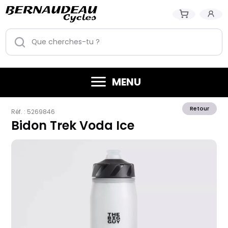
MENU
Retour
Réf. :
5269846
Bidon Trek Voda Ice