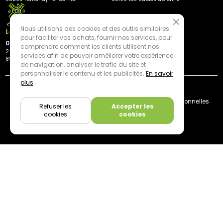
Nous utilisons des cookies et des outils similaires
Les Herbiers
pour faciliter vos achats, fournir nos services, pour
02 21 81 23 11
comprendre comment les clients utilisent nos
2 rue des Peupliers
services afin de pouvoir améliorer votre expérience
85500 Les Herbiers
de navigation, analyser le trafic du site et
personnaliser le contenu et les publicités.
En savoir
plus
By mediapilote*
Livraison
CGV
Plan du site
Mentions légales
Données personnelles
Refuser les
Accepter les
Cookies
cookies
cookies