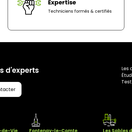
Expertise
Techniciens formés & certifiés
Les 
s d'experts
Étud
Test
ntacter
x-de-Vie
Fontenay-le-Comte
Les Sables 