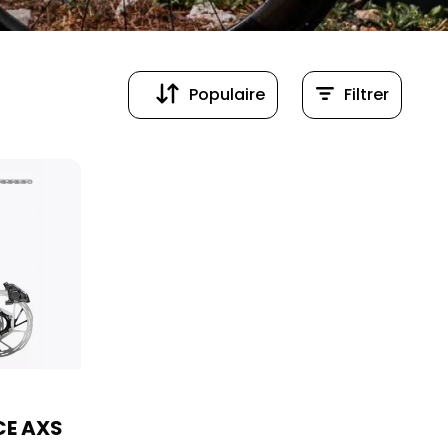
Populaire
Filtrer
Populaire
Prix (croissant)
CE AXS