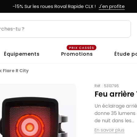
-15% Sur les roues Roval Rapide CLX !
J'en profite
PRIX CASSÉS
Équipements
Promotions
Étude p
 Flare R City
Réf. :
5313795
Feu arrière 
Un éclairage arri
donne 35 lumens d
de nuit dans les...
En savoir plus