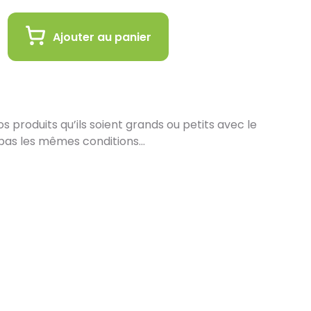
Ajouter au panier
 produits qu’ils soient grands ou petits avec le
pas les mêmes conditions…
in :
 de vous proposer la livraison de vos achats à
est encore plus gratifiant de vous accueillir en
ez en ligne et récupérez vos produits
s de nos équipes en magasin. Pensez à préciser le
ors de votre commande, et nous vous informerons
les seront prêts à être récupérés.