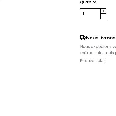
Quantité
Nous livrons
Nous expédions vos
même soin, mais 
En savoir plus
Retrait en magas
Nous sommes ravis
domicile, mais il 
magasin. Command
directement auprè
lieu de retrait l
dès que vos artic