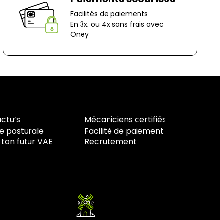
ocage
n-Le-Captif
Facilités de paiements
En 3x, ou 4x sans frais avec
✘ Fermer
Oney
actu’s
Mécaniciens certifiés
e posturale
Facilité de paiement
 ton futur VAE
Recrutement