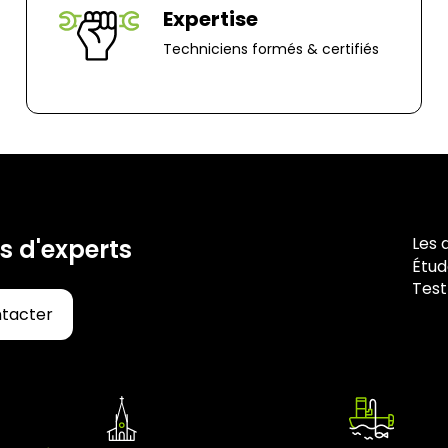
70 rue du Clair B
Expertise
85000, Mouillero
Techniciens formés & certifiés
Les 
s d'experts
Étud
Test
ntacter