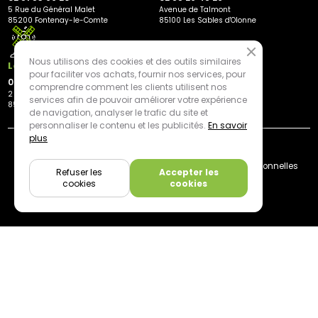
5 Rue du Général Malet
Avenue de Talmont
85200 Fontenay-le-Comte
85100 Les Sables d'Olonne
Nous utilisons des cookies et des outils similaires
Les Herbiers
pour faciliter vos achats, fournir nos services, pour
02 21 81 23 11
comprendre comment les clients utilisent nos
2 rue des Peupliers
services afin de pouvoir améliorer votre expérience
85500 Les Herbiers
de navigation, analyser le trafic du site et
personnaliser le contenu et les publicités.
En savoir
plus
By mediapilote*
Livraison
CGV
Plan du site
Mentions légales
Données personnelles
Refuser les
Accepter les
Cookies
cookies
cookies