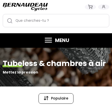
MENU
Tubeless & chambres à air
Mettez la pression
Populaire
Populaire
Prix (croissant)