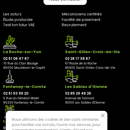
Les actu’s
Mécaniciens certifiés
Étude posturale
Facilité de paiement
Test ton futur VAE
Recrutement
La Roche-sur-Yon
Saint-Gilles-Croix-de-Vie
02 51 06 47 87
02 28 17 38 87
70 Rue du Clair Bocage
67 Route de la Roche
85000 Mouilleron-le-Captif
85800 Saint-Gilles-Croix-de-Vie
Fontenay-le-Comte
Les Sables d'Olonne
02 51 53 99 20
02 85 29 48 26
5 Rue du Général Malet
Avenue de Talmont
85200 Fontenay-le-Comte
85100 Les Sables d'Olonne
Nous utilisons des cookies et des outils similaires
Les Herbiers
pour faciliter vos achats, fournir nos services, pour
02 21 81 23 11
comprendre comment les clients utilisent nos