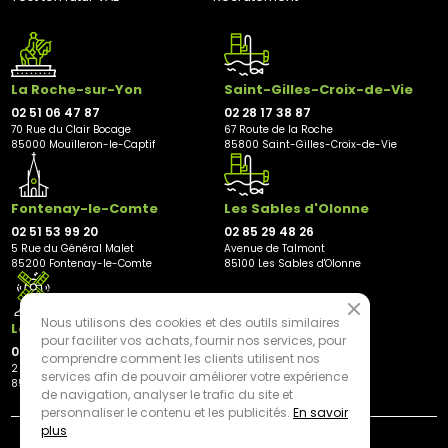
La Roche-sur-Yon
Saint-Gilles-Croix-de-Vie
02 51 06 47 87
02 28 17 38 87
70 Rue du Clair Bocage
67 Route de la Roche
85000 Mouilleron-le-Captif
85800 Saint-Gilles-Croix-de-Vie
Fontenay-le-Comte
Les Sables d'Olonne
02 51 53 99 20
02 85 29 48 26
5 Rue du Général Malet
Avenue de Talmont
85200 Fontenay-le-Comte
85100 Les Sables d'Olonne
Nous utilisons des cookies et des outils similaires
Les Herbiers
pour faciliter vos achats, fournir nos services, pour
02 21 81 23 11
comprendre comment les clients utilisent nos
2 rue des Peupliers
services afin de pouvoir améliorer votre expérience
85500 Les Herbiers
de navigation, analyser le trafic du site et
personnaliser le contenu et les publicités.
En savoir
plus
By mediapilote*