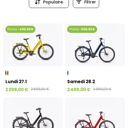
Populaire
Filtrer
Populaire
Prix (croissant)
Prix (dé
-400,00 €
-500,00 €
Lundi 27.1
Samedi 28.2
2 299,00 €
2 699,00 €
2 499,00 €
2 999,00 €