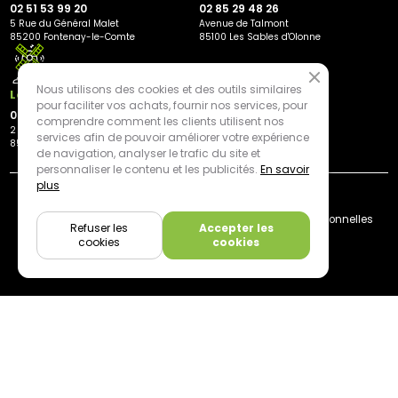
02 51 53 99 20
02 85 29 48 26
5 Rue du Général Malet
Avenue de Talmont
85200 Fontenay-le-Comte
85100 Les Sables d'Olonne
Nous utilisons des cookies et des outils similaires
Les Herbiers
pour faciliter vos achats, fournir nos services, pour
02 21 81 23 11
comprendre comment les clients utilisent nos
2 rue des Peupliers
services afin de pouvoir améliorer votre expérience
85500 Les Herbiers
de navigation, analyser le trafic du site et
personnaliser le contenu et les publicités.
En savoir
plus
By mediapilote*
Livraison
CGV
Plan du site
Mentions légales
Données personnelles
Refuser les
Accepter les
Cookies
cookies
cookies