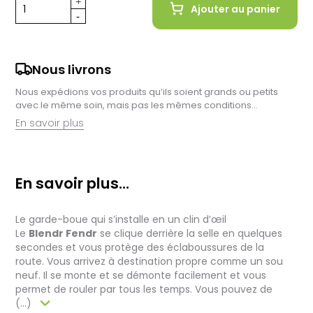
Ajouter au panier
Nous livrons
Nous expédions vos produits qu’ils soient grands ou petits
avec le même soin, mais pas les mêmes conditions…
En savoir plus
Retrait en magasin :
Nous sommes ravis de vous proposer la livraison de vos
En savoir plus...
achats à domicile, mais il est encore plus gratifiant de vous
accueillir en magasin. Commandez en ligne et récupérez vos
produits directement auprès de nos équipes en magasin.
Le garde-boue qui s’installe en un clin d’œil
Pensez à préciser le lieu de retrait lors de votre commande,
et nous vous informerons dès que vos articles seront prêts à
Le
Blendr Fendr
se clique derrière la selle en quelques
être récupérés.
secondes et vous protège des éclaboussures de la
route. Vous arrivez à destination propre comme un sou
Livraison de vélos complets :
neuf. Il se monte et se démonte facilement et vous
Après des réglages minutieux effectués par nos techniciens,
permet de rouler par tous les temps. Vous pouvez de
votre vélo est soigneusement emballé dans un carton conçu
(...)
pour faciliter sa réception.