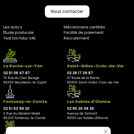
Nous contacter
Les actu’s
Mécaniciens certifiés
Étude posturale
Facilité de paiement
Test ton futur VAE
Recrutement
La Roche-sur-Yon
Saint-Gilles-Croix-de-Vie
02 51 06 47 87
02 28 17 38 87
70 Rue du Clair Bocage
67 Route de la Roche
85000 Mouilleron-le-Captif
85800 Saint-Gilles-Croix-de-Vie
Fontenay-le-Comte
Les Sables d'Olonne
02 51 53 99 20
02 85 29 48 26
5 Rue du Général Malet
Avenue de Talmont
85200 Fontenay-le-Comte
85100 Les Sables d'Olonne