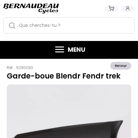
MENU
Retour
Réf. :
5290093
Garde-boue Blendr Fendr trek