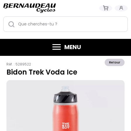
MENU
Retour
Réf. :
5289522
Bidon Trek Voda Ice