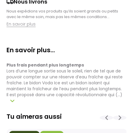
Nous livrons
Nous expédions vos produits qu’ils soient grands ou petits
avec le même soin, mais pas les mêmes conditions…
En savoir plus
Retrait en magasin :
Nous sommes ravis de vous proposer la livraison de vos
En savoir plus...
achats à domicile, mais il est encore plus gratifiant de vous
accueillir en magasin. Commandez en ligne et récupérez vos
produits directement auprès de nos équipes en magasin.
Plus frais pendant plus longtemps
Pensez à préciser le lieu de retrait lors de votre commande,
et nous vous informerons dès que vos articles seront prêts à
Lors d’une longue sortie sous le soleil, rien de tel que de
être récupérés.
pouvoir compter sur une réserve d’eau fraîche qui reste
fraîche. Le bidon Voda Ice est un bidon isolant qui
Livraison de vélos complets :
maintient la fraîcheur de l’eau pendant plus longtemps.
Après des réglages minutieux effectués par nos techniciens,
Il est proposé dans une capacité révolutionnaire qui (...)
votre vélo est soigneusement emballé dans un carton conçu
pour faciliter sa réception.
Pour les vélos en stock, le délai total, incluant la réception, le
contrôle et l'expédition est en moyenne d’une à deux
Tu aimeras aussi
semaines. Pour les vélos sur commande, celui-ci est allongé
et dépend notamment de la disponibilité fournisseur.
La livraison est assurée par Geodis, directement à votre