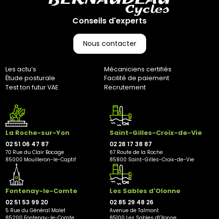
(CGV), les frais de retour sont à votre charge, sauf en cas
d'erreur de notre part. Pour toute question, n'hésitez pas à
Conseils d'experts
nous contacter au 0251064787 ou par e-mail à
marketing@bernaudeaucycles.fr.
Nous contacter
Adresse de retour :
Bernaudeau Cycles
Les actu’s
Mécaniciens certifiés
70 rue du Clair Bocage
Étude posturale
Facilité de paiement
85000, Mouilleron-Le-Captif
Test ton futur VAE
Recrutement
✘ Fermer
La Roche-sur-Yon
Saint-Gilles-Croix-de-Vie
02 51 06 47 87
02 28 17 38 87
70 Rue du Clair Bocage
67 Route de la Roche
85000 Mouilleron-le-Captif
85800 Saint-Gilles-Croix-de-Vie
Fontenay-le-Comte
Les Sables d'Olonne
02 51 53 99 20
02 85 29 48 26
5 Rue du Général Malet
Avenue de Talmont
85200 Fontenay-le-Comte
85100 Les Sables d'Olonne