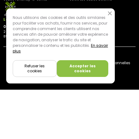
Nous utilisons des cookies et des outils similaires
Les Herbiers
pour faciliter vos achats, fournir nos services, pour
02 21 81 23 11
comprendre comment les clients utilisent nos
2 rue des Peupliers
services afin de pouvoir améliorer votre expérience
85500 Les Herbiers
de navigation, analyser le trafic du site et
personnaliser le contenu et les publicités.
En savoir
plus
By mediapilote*
Livraison
CGV
Plan du site
Mentions légales
Données personnelles
Refuser les
Accepter les
Cookies
cookies
cookies