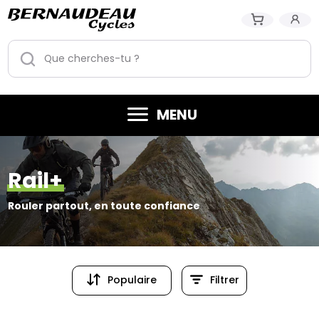
MENU
Rail+
Rouler partout, en toute confiance
Populaire
Filtrer
Populaire
Prix (croissant)
Prix (dé