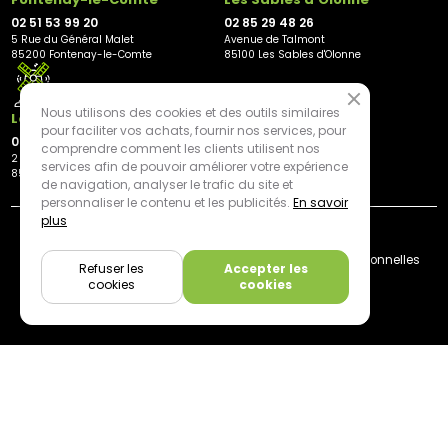
02 51 53 99 20
02 85 29 48 26
5 Rue du Général Malet
Avenue de Talmont
85200 Fontenay-le-Comte
85100 Les Sables d'Olonne
Nous utilisons des cookies et des outils similaires
Les Herbiers
pour faciliter vos achats, fournir nos services, pour
02 21 81 23 11
comprendre comment les clients utilisent nos
2 rue des Peupliers
services afin de pouvoir améliorer votre expérience
85500 Les Herbiers
de navigation, analyser le trafic du site et
personnaliser le contenu et les publicités.
En savoir
plus
By mediapilote*
Livraison
CGV
Plan du site
Mentions légales
Données personnelles
Refuser les
Accepter les
Cookies
cookies
cookies