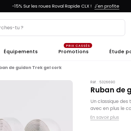
-15% Sur les roues Roval Rapide CLX !
J'en profite
PRIX CASSÉS
Équipements
Promotions
Étude p
ban de guidon Trek gel cork
Réf. :
5326690
Ruban de g
Un classique des 
avec en plus le co
En savoir plus