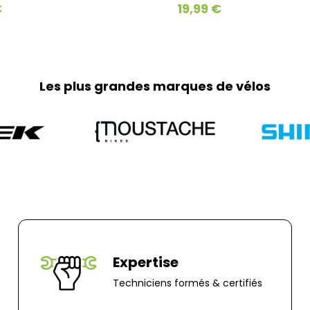
Home-trainer et c
19,99 €
Pour vos équipeme
Geodis afin de gar
parviendra en moy
week-ends et jour
Les plus grandes marques de vélos
Retours :
Comme indiqué da
frais de retour so
part. Pour toute 
0251064787 ou pa
Adresse de retour
Bernaudeau Cycl
70 rue du Clair B
85000, Mouillero
Expertise
Techniciens formés & certifiés