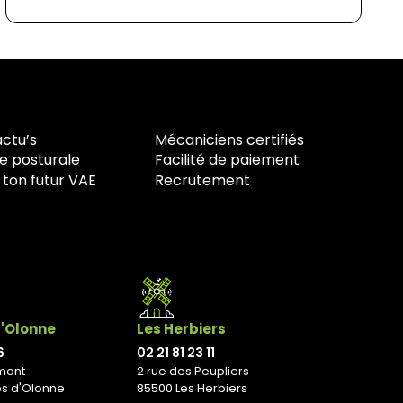
actu’s
Mécaniciens certifiés
e posturale
Facilité de paiement
 ton futur VAE
Recrutement
d'Olonne
Les Herbiers
6
02 21 81 23 11
mont
2 rue des Peupliers
es d'Olonne
85500 Les Herbiers