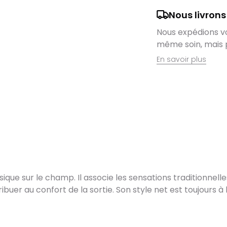
Nous livrons
Nous expédions vos
même soin, mais 
En savoir plus
Retrait en magas
Nous sommes ravis
domicile, mais il 
magasin. Command
directement auprè
lieu de retrait l
dès que vos artic
Livraison de vél
ique sur le champ. Il associe les sensations traditionnelles
Après des réglage
er au confort de la sortie. Son style net est toujours à la 
vélo est soigneus
sa réception.
Pour les vélos en s