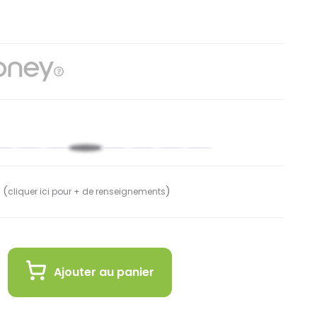
rde
ige
Rose
Vert
Blanc
Bleu
Ultra
Cobalt
Brune
kaki
nuit
violet
teal
 (
)
cliquer ici pour + de renseignements
Ajouter au panier