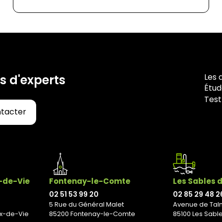
Les 
s d'experts
Étud
Test
ntacter
x-de-Vie
Fontenay-le-Comte
Les Sables 
02 51 53 99 20
02 85 29 48 2
5 Rue du Général Malet
Avenue de Tal
ix-de-Vie
85200 Fontenay-le-Comte
85100 Les Sabl