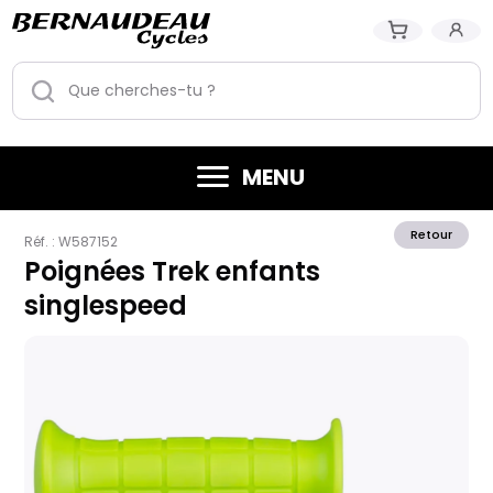
MENU
Retour
Réf. :
W587152
Poignées Trek enfants
singlespeed