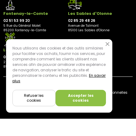
Fontenay-le-Comte
Les Sables d'Olonne
02 51 53 99 20
02 85 29 48 26
5 Rue du Général Malet
Avenue de Talmont
85200 Fontenay-le-Comte
85100 Les Sables d'Olonne
Nous utilisons des cookies et des outils similaires
Les Herbiers
pour faciliter vos achats, fournir nos services, pour
02 21 81 23 11
comprendre comment les clients utilisent nos
2 rue des Peupliers
services afin de pouvoir améliorer votre expérience
85500 Les Herbiers
de navigation, analyser le trafic du site et
personnaliser le contenu et les publicités.
En savoir
plus
By mediapilote*
Livraison
CGV
Plan du site
Mentions légales
Données personnelles
Refuser les
Accepter les
Cookies
cookies
cookies