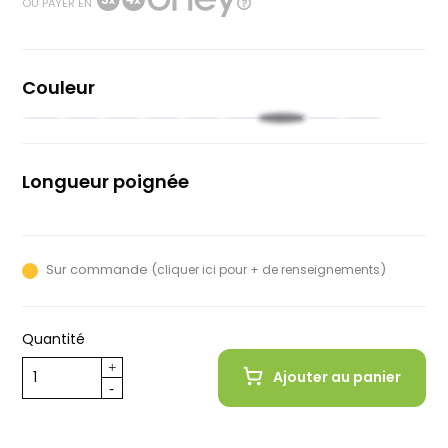
OU PAYER EN
Couleur
Noir
Rouge
Rouge
Moutarde
Rose
Vert
Vert
Bleu
Bleu
foncé
pâle
pastel
Longueur poignée
107mm
Sur commande (
)
cliquer ici pour + de renseignements
Quantité
Ajouter au panier