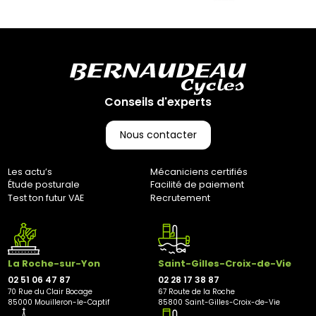
Comme indiqué dans nos Conditions Générales de Vente
(CGV), les frais de retour sont à votre charge, sauf en cas
d'erreur de notre part. Pour toute question, n'hésitez pas à
nous contacter au 0251064787 ou par e-mail à
marketing@bernaudeaucycles.fr.
Adresse de retour :
Bernaudeau Cycles
Conseils d'experts
70 rue du Clair Bocage
85000, Mouilleron-Le-Captif
Nous contacter
✘ Fermer
Les actu’s
Mécaniciens certifiés
Étude posturale
Facilité de paiement
Test ton futur VAE
Recrutement
La Roche-sur-Yon
Saint-Gilles-Croix-de-Vie
02 51 06 47 87
02 28 17 38 87
70 Rue du Clair Bocage
67 Route de la Roche
85000 Mouilleron-le-Captif
85800 Saint-Gilles-Croix-de-Vie