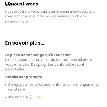
Nous livrons
Nous expédions vos produits qu’ils soient grands ou petits
avec le même soin, mais pas les mêmes conditions…
En savoir plus
Retrait en magasin :
Nous sommes ravis de vous proposer la livraison de vos
En savoir plus...
achats à domicile, mais il est encore plus gratifiant de vous
accueillir en magasin. Commandez en ligne et récupérez vos
produits directement auprès de nos équipes en magasin.
La pièce de rechange qu'il vous faut
Pensez à préciser le lieu de retrait lors de votre commande,
et nous vous informerons dès que vos articles seront prêts à
Les poignées sont un point de contact crucial entre
être récupérés.
vous et le vélo. Des poignées confortables sont
essentielles.
Livraison de vélos complets :
Après des réglages minutieux effectués par nos techniciens,
Détails des produits
votre vélo est soigneusement emballé dans un carton conçu
Conçu pour les vélos pour enfants sans changements
pour faciliter sa réception.
de vitesse
Pour les vélos en stock, le délai total, incluant la réception, le
contrôle et l'expédition est en moyenne d’une à deux
Jeu de deux (...)
semaines. Pour les vélos sur commande, celui-ci est allongé
et dépend notamment de la disponibilité fournisseur.