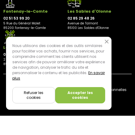
Fontenay-le-Comte
Les Sables d'Olonne
02 51 53 99 20
02 85 29 48 26
5 Rue du Général Malet
Avenue de Talmont
85200 Fontenay-le-Comte
85100 Les Sables d'Olonne
Nous utilisons des cookies et des outils similaires
Les Herbiers
pour faciliter vos achats, fournir nos services, pour
02 21 81 23 11
comprendre comment les clients utilisent nos
2 rue des Peupliers
services afin de pouvoir améliorer votre expérience
85500 Les Herbiers
de navigation, analyser le trafic du site et
personnaliser le contenu et les publicités.
En savoir
plus
By mediapilote*
Livraison
CGV
Plan du site
Mentions légales
Données personnelles
Refuser les
Accepter les
Cookies
cookies
cookies