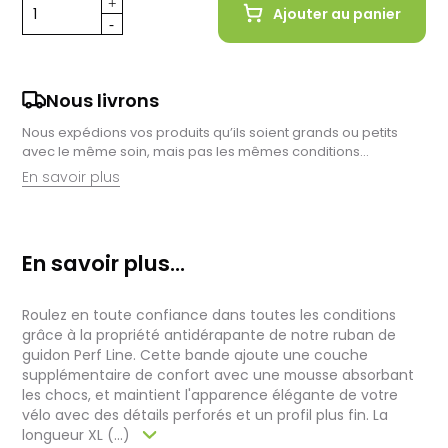
Ajouter au panier
Nous livrons
Nous expédions vos produits qu’ils soient grands ou petits
avec le même soin, mais pas les mêmes conditions…
En savoir plus
Retrait en magasin :
Nous sommes ravis de vous proposer la livraison de vos
En savoir plus...
achats à domicile, mais il est encore plus gratifiant de vous
accueillir en magasin. Commandez en ligne et récupérez vos
produits directement auprès de nos équipes en magasin.
Roulez en toute confiance dans toutes les conditions
Pensez à préciser le lieu de retrait lors de votre commande,
et nous vous informerons dès que vos articles seront prêts à
grâce à la propriété antidérapante de notre ruban de
être récupérés.
guidon Perf Line. Cette bande ajoute une couche
supplémentaire de confort avec une mousse absorbant
Livraison de vélos complets :
les chocs, et maintient l'apparence élégante de votre
Après des réglages minutieux effectués par nos techniciens,
vélo avec des détails perforés et un profil plus fin. La
votre vélo est soigneusement emballé dans un carton conçu
longueur XL (...)
pour faciliter sa réception.