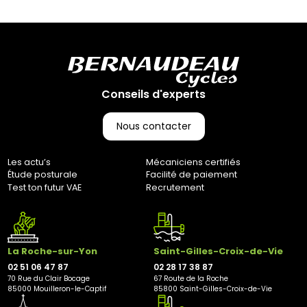
Votre colis vous parviendra en moyenne sous 3 à 10 jours
ouvrés. (Pas d’expédition les week-ends et jours fériés)
Retours :
Comme indiqué dans nos Conditions Générales de Vente
(CGV), les frais de retour sont à votre charge, sauf en cas
d'erreur de notre part. Pour toute question, n'hésitez pas à
Conseils d'experts
nous contacter au 0251064787 ou par e-mail à
marketing@bernaudeaucycles.fr.
Nous contacter
Adresse de retour :
Bernaudeau Cycles
Les actu’s
Mécaniciens certifiés
70 rue du Clair Bocage
Étude posturale
Facilité de paiement
85000, Mouilleron-Le-Captif
Test ton futur VAE
Recrutement
✘ Fermer
La Roche-sur-Yon
Saint-Gilles-Croix-de-Vie
02 51 06 47 87
02 28 17 38 87
70 Rue du Clair Bocage
67 Route de la Roche
85000 Mouilleron-le-Captif
85800 Saint-Gilles-Croix-de-Vie