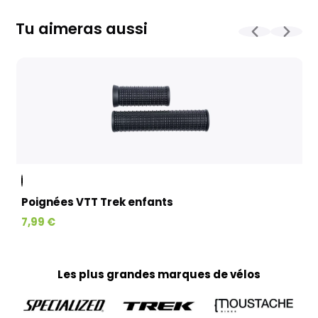
Pour les vélos en stock, le délai total, incluant la réception, le
contrôle et l'expédition est en moyenne d’une à deux
Tu aimeras aussi
semaines. Pour les vélos sur commande, celui-ci est allongé
et dépend notamment de la disponibilité fournisseur.
La livraison est assurée par Geodis, directement à votre
domicile, avec la possibilité de reprogrammer la livraison si
nécessaire. (Pas d’expédition les week-ends et jours fériés)
Kit cadre et paires de roues :
Emballés avec un soin particulier dans des cartons
spécialement conçus pour garantir leur protection.
L’expédition est réalisée par Colissimo en moyenne sous 3 à
10 jours ouvrés (à partir du moment où le produit est
disponible), pour une livraison directement à votre domicile.
(Pas d’expédition les week-ends et jours fériés)
Poignées VTT Trek enfants
Textiles, accessoires et petits produits :
7,99 €
Tous vos petits articles sont préparés par notre équipe
marketing et expédiés via Colissimo, avec un délai moyen de
livraison de 3 à 10 jours ouvrés jusqu’à votre domicile. (Pas
d’expédition les week-ends et jours fériés)
Les plus grandes marques de vélos
Home-trainer et colis de plus de 10 kg :
Pour vos équipements lourds, nous faisons appel au
transporteur Geodis afin de garantir une livraison sécurisée.