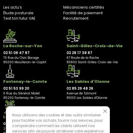
Bernaudeau Cycles
Les actu’s
Mécaniciens certifiés
70 rue du Clair Bocage
Étude posturale
Facilité de paiement
85000, Mouilleron-Le-Captif
Test ton futur VAE
Recrutement
✘ Fermer
La Roche-sur-Yon
Saint-Gilles-Croix-de-Vie
02 51 06 47 87
02 28 17 38 87
70 Rue du Clair Bocage
67 Route de la Roche
85000 Mouilleron-le-Captif
85800 Saint-Gilles-Croix-de-Vie
Fontenay-le-Comte
Les Sables d'Olonne
02 51 53 99 20
02 85 29 48 26
5 Rue du Général Malet
Avenue de Talmont
85200 Fontenay-le-Comte
85100 Les Sables d'Olonne
Nous utilisons des cookies et des outils similaires
Les Herbiers
pour faciliter vos achats, fournir nos services, pour
02 21 81 23 11
comprendre comment les clients utilisent nos
2 rue des Peupliers
services afin de pouvoir améliorer votre expérience