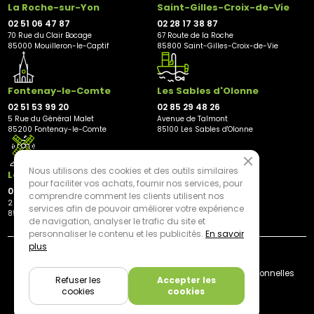
La Roche-sur-Yon
Saint-Gilles-Croix-de-Vie
02 51 06 47 87
02 28 17 38 87
70 Rue du Clair Bocage
67 Route de la Roche
85000 Mouilleron-le-Captif
85800 Saint-Gilles-Croix-de-Vie
Fontenay-le-Comte
Les Sables d'Olonne
02 51 53 99 20
02 85 29 48 26
5 Rue du Général Malet
Avenue de Talmont
85200 Fontenay-le-Comte
85100 Les Sables d'Olonne
Nous utilisons des cookies et des outils similaires
Les Herbiers
pour faciliter vos achats, fournir nos services, pour
02 21 81 23 11
comprendre comment les clients utilisent nos
2 rue des Peupliers
services afin de pouvoir améliorer votre expérience
85500 Les Herbiers
de navigation, analyser le trafic du site et
personnaliser le contenu et les publicités.
En savoir
plus
By mediapilote*
Livraison
CGV
Plan du site
Mentions légales
Données personnelles
Refuser les
Accepter les
Cookies
cookies
cookies