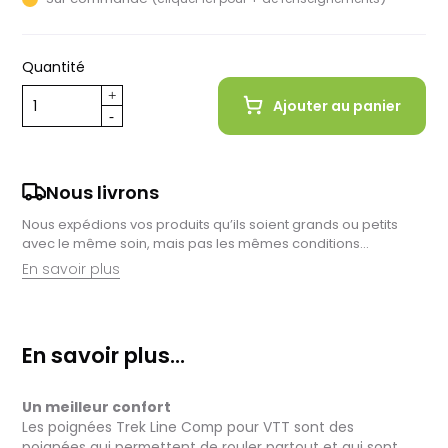
Quantité
Ajouter au panier
Nous livrons
Nous expédions vos produits qu’ils soient grands ou petits
avec le même soin, mais pas les mêmes conditions…
En savoir plus
Retrait en magasin :
Nous sommes ravis de vous proposer la livraison de vos
En savoir plus...
achats à domicile, mais il est encore plus gratifiant de vous
accueillir en magasin. Commandez en ligne et récupérez vos
produits directement auprès de nos équipes en magasin.
Un meilleur confort
Pensez à préciser le lieu de retrait lors de votre commande,
et nous vous informerons dès que vos articles seront prêts à
Les poignées Trek Line Comp pour VTT sont des
être récupérés.
poignées qui permettent de rouler partout et qui sont