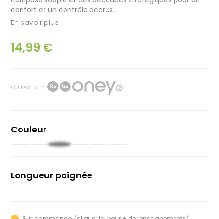
confort et un contrôle accrus.
En savoir plus
14,99 €
OU PAYER EN
Couleur
Noir
Noir
Moutarde
Orange
Saumon
Juniper
clair
foncé
Longueur poignée
135mm
Sur commande (
)
cliquer ici pour + de renseignements