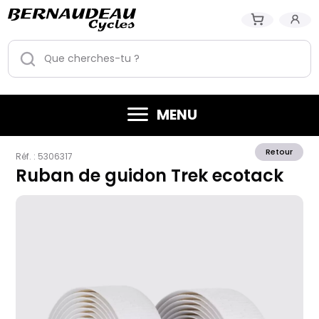
MENU
Retour
Réf. :
5306317
Ruban de guidon Trek ecotack