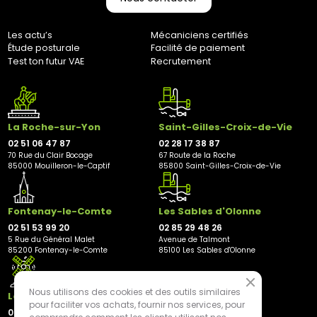
Adresse de retour :
Bernaudeau Cycles
Les actu’s
Mécaniciens certifiés
70 rue du Clair Bocage
Étude posturale
Facilité de paiement
85000, Mouilleron-Le-Captif
Test ton futur VAE
Recrutement
✘ Fermer
La Roche-sur-Yon
Saint-Gilles-Croix-de-Vie
02 51 06 47 87
02 28 17 38 87
70 Rue du Clair Bocage
67 Route de la Roche
85000 Mouilleron-le-Captif
85800 Saint-Gilles-Croix-de-Vie
Fontenay-le-Comte
Les Sables d'Olonne
02 51 53 99 20
02 85 29 48 26
5 Rue du Général Malet
Avenue de Talmont
85200 Fontenay-le-Comte
85100 Les Sables d'Olonne
Nous utilisons des cookies et des outils similaires
Les Herbiers
pour faciliter vos achats, fournir nos services, pour
02 21 81 23 11