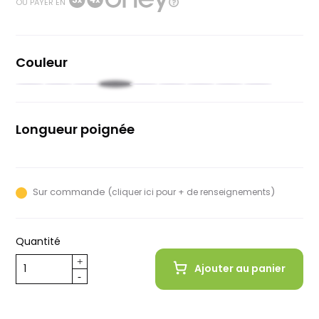
OU PAYER EN
Couleur
Noir
Rouge
Rouge
Moutarde
Rose
Vert
Vert
Bleu
Bleu
foncé
pâle
pastel
Longueur poignée
107mm
Sur commande (
)
cliquer ici pour + de renseignements
Quantité
Ajouter au panier