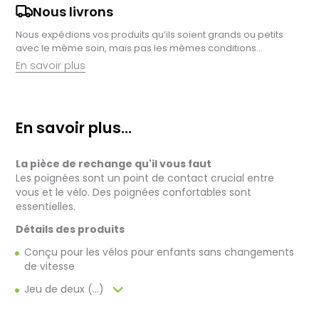
Nous livrons
Nous expédions vos produits qu’ils soient grands ou petits
avec le même soin, mais pas les mêmes conditions…
En savoir plus
Retrait en magasin :
Nous sommes ravis de vous proposer la livraison de vos
En savoir plus...
achats à domicile, mais il est encore plus gratifiant de vous
accueillir en magasin. Commandez en ligne et récupérez vos
produits directement auprès de nos équipes en magasin.
La pièce de rechange qu'il vous faut
Pensez à préciser le lieu de retrait lors de votre commande,
et nous vous informerons dès que vos articles seront prêts à
Les poignées sont un point de contact crucial entre
être récupérés.
vous et le vélo. Des poignées confortables sont
essentielles.
Livraison de vélos complets :
Après des réglages minutieux effectués par nos techniciens,
Détails des produits
votre vélo est soigneusement emballé dans un carton conçu
Conçu pour les vélos pour enfants sans changements
pour faciliter sa réception.
de vitesse
Pour les vélos en stock, le délai total, incluant la réception, le
contrôle et l'expédition est en moyenne d’une à deux
Jeu de deux (...)
semaines. Pour les vélos sur commande, celui-ci est allongé
et dépend notamment de la disponibilité fournisseur.