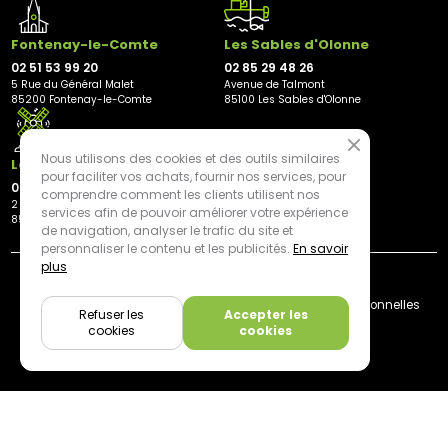
Fontenay-le-Comte
Les Sables d'Olonne
02 51 53 99 20
02 85 29 48 26
5 Rue du Général Malet
Avenue de Talmont
85200 Fontenay-le-Comte
85100 Les Sables d'Olonne
Nous utilisons des cookies et des outils similaires
Les Herbiers
pour faciliter vos achats, fournir nos services, pour
02 21 81 23 11
comprendre comment les clients utilisent nos
2 rue des Peupliers
services afin de pouvoir améliorer votre expérience
85500 Les Herbiers
de navigation, analyser le trafic du site et
personnaliser le contenu et les publicités.
En savoir
plus
By mediapilote*
Livraison
CGV
Plan du site
Mentions légales
Données personnelles
Refuser les
Accepter les
Cookies
cookies
cookies