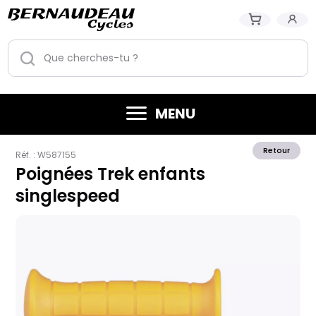
MENU
Retour
Réf. :
W587155
Poignées Trek enfants
singlespeed