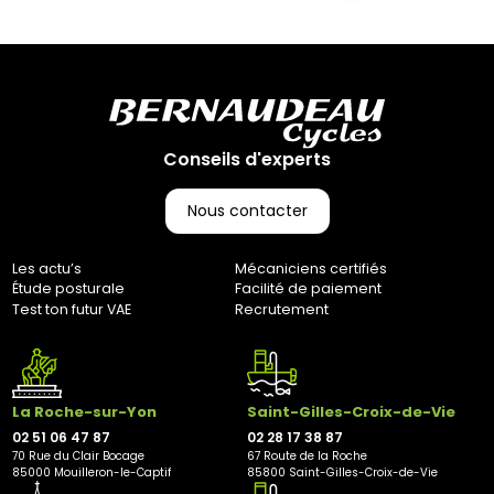
Comme indiqué dans nos Conditions Générales de Vente
(CGV), les frais de retour sont à votre charge, sauf en cas
d'erreur de notre part. Pour toute question, n'hésitez pas à
nous contacter au 0251064787 ou par e-mail à
marketing@bernaudeaucycles.fr.
Adresse de retour :
Bernaudeau Cycles
Conseils d'experts
70 rue du Clair Bocage
85000, Mouilleron-Le-Captif
Nous contacter
✘ Fermer
Les actu’s
Mécaniciens certifiés
Étude posturale
Facilité de paiement
Test ton futur VAE
Recrutement
La Roche-sur-Yon
Saint-Gilles-Croix-de-Vie
02 51 06 47 87
02 28 17 38 87
70 Rue du Clair Bocage
67 Route de la Roche
85000 Mouilleron-le-Captif
85800 Saint-Gilles-Croix-de-Vie