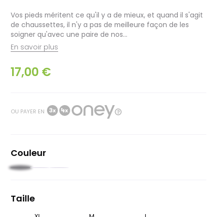
Vos pieds méritent ce qu'il y a de mieux, et quand il s'agit
de chaussettes, il n'y a pas de meilleure façon de les
soigner qu'avec une paire de nos...
En savoir plus
17,00 €
OU PAYER EN
Couleur
Noir
Jaune
Moutarde
Taille
XL
S
M
L