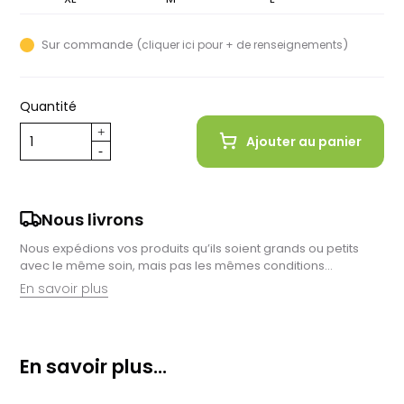
Sur commande (
)
cliquer ici pour + de renseignements
Quantité
Ajouter au panier
Nous livrons
Nous expédions vos produits qu’ils soient grands ou petits
avec le même soin, mais pas les mêmes conditions…
En savoir plus
Retrait en magasin :
Nous sommes ravis de vous proposer la livraison de vos
En savoir plus...
achats à domicile, mais il est encore plus gratifiant de vous
accueillir en magasin. Commandez en ligne et récupérez vos
produits directement auprès de nos équipes en magasin.