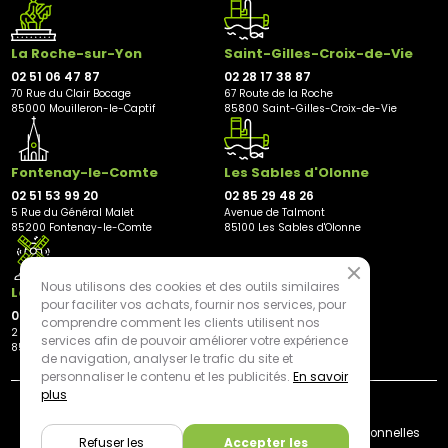
La Roche-sur-Yon
Saint-Gilles-Croix-de-Vie
02 51 06 47 87
02 28 17 38 87
70 Rue du Clair Bocage
67 Route de la Roche
85000 Mouilleron-le-Captif
85800 Saint-Gilles-Croix-de-Vie
Fontenay-le-Comte
Les Sables d'Olonne
02 51 53 99 20
02 85 29 48 26
5 Rue du Général Malet
Avenue de Talmont
85200 Fontenay-le-Comte
85100 Les Sables d'Olonne
Nous utilisons des cookies et des outils similaires
Les Herbiers
pour faciliter vos achats, fournir nos services, pour
02 21 81 23 11
comprendre comment les clients utilisent nos
2 rue des Peupliers
services afin de pouvoir améliorer votre expérience
85500 Les Herbiers
de navigation, analyser le trafic du site et
personnaliser le contenu et les publicités.
En savoir
plus
By mediapilote*
Livraison
CGV
Plan du site
Mentions légales
Données personnelles
Refuser les
Accepter les