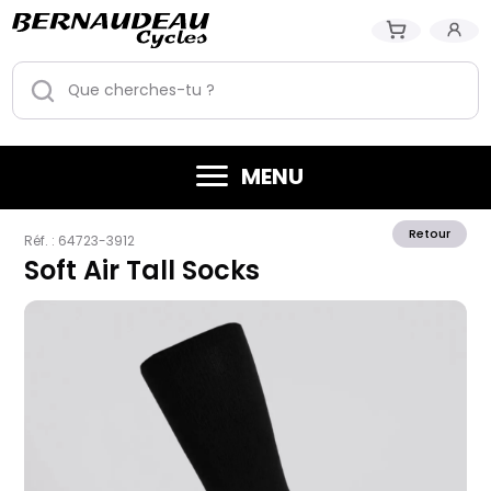
MENU
Retour
Réf. :
64723-3912
Soft Air Tall Socks