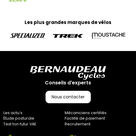
Tous vos petits articles sont préparés par notre équipe
marketing et expédiés via Colissimo, avec un délai moyen de
livraison de 3 à 10 jours ouvrés jusqu’à votre domicile. (Pas
Les plus grandes marques de vélos
d’expédition les week-ends et jours fériés)
Home-trainer et colis de plus de 10 kg :
Pour vos équipements lourds, nous faisons appel au
transporteur Geodis afin de garantir une livraison sécurisée.
Votre colis vous parviendra en moyenne sous 3 à 10 jours
ouvrés. (Pas d’expédition les week-ends et jours fériés)
Retours :
Comme indiqué dans nos Conditions Générales de Vente
(CGV), les frais de retour sont à votre charge, sauf en cas
d'erreur de notre part. Pour toute question, n'hésitez pas à
Conseils d'experts
nous contacter au 0251064787 ou par e-mail à
marketing@bernaudeaucycles.fr.
Nous contacter
Adresse de retour :
Bernaudeau Cycles
Les actu’s
Mécaniciens certifiés
70 rue du Clair Bocage
Étude posturale
Facilité de paiement
85000, Mouilleron-Le-Captif
Test ton futur VAE
Recrutement
✘ Fermer