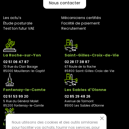
Nous contacter
Bernaudeau Cycles
70 rue du Clair Bocage
85000, Mouilleron-Le-Captif
Les actu’s
Mécaniciens certifiés
✘ Fermer
Étude posturale
Facilité de paiement
Test ton futur VAE
Recrutement
La Roche-sur-Yon
Saint-Gilles-Croix-de-Vie
02 51 06 47 87
02 28 17 38 87
70 Rue du Clair Bocage
67 Route de la Roche
85000 Mouilleron-le-Captif
85800 Saint-Gilles-Croix-de-Vie
Fontenay-le-Comte
Les Sables d'Olonne
02 51 53 99 20
02 85 29 48 26
5 Rue du Général Malet
Avenue de Talmont
85200 Fontenay-le-Comte
85100 Les Sables d'Olonne
Nous utilisons des cookies et des outils similaires
Les Herbiers
pour faciliter vos achats, fournir nos services, pour