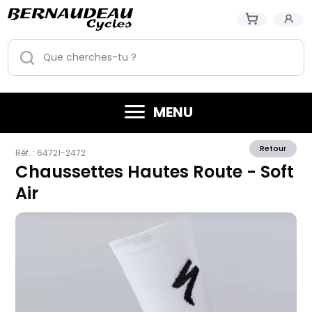
MENU
Retour
Réf. :
64721-2472
Chaussettes Hautes Route - Soft
Air