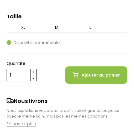
foncé
Taille
XL
S
M
L
Disponibilité immédiate
Quantité
Ajouter au panier
Nous livrons
Nous expédions vos produits qu’ils soient grands ou petits
avec le même soin, mais pas les mêmes conditions…
En savoir plus