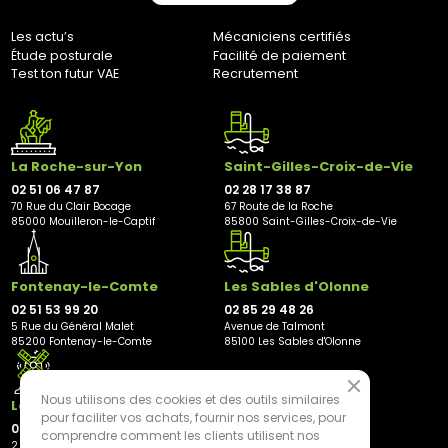
Bernaudeau Cycles
70 rue du Clair Bocage
Les actu’s
Mécaniciens certifiés
85000, Mouilleron-Le-Captif
Étude posturale
Facilité de paiement
✘ Fermer
Test ton futur VAE
Recrutement
La Roche-sur-Yon
Saint-Gilles-Croix-de-Vie
02 51 06 47 87
02 28 17 38 87
70 Rue du Clair Bocage
67 Route de la Roche
85000 Mouilleron-le-Captif
85800 Saint-Gilles-Croix-de-Vie
Fontenay-le-Comte
Les Sables d'Olonne
02 51 53 99 20
02 85 29 48 26
5 Rue du Général Malet
Avenue de Talmont
85200 Fontenay-le-Comte
85100 Les Sables d'Olonne
Nous utilisons des cookies et des outils similaires
Les Herbiers
pour faciliter vos achats, fournir nos services, pour
02 21 81 23 11
comprendre comment les clients utilisent nos
2 rue des Peupliers