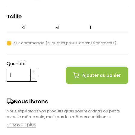
foncé
Taille
XL
S
M
L
Sur commande (
)
cliquer ici pour + de renseignements
Quantité
Ajouter au panier
Nous livrons
Nous expédions vos produits qu’ils soient grands ou petits
avec le même soin, mais pas les mêmes conditions…
En savoir plus