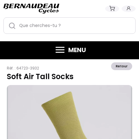
MENU
Retour
Réf. :
64723-3932
Soft Air Tall Socks