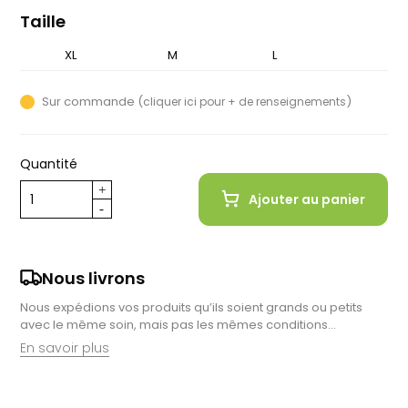
Taille
XL
S
M
L
Sur commande (
)
cliquer ici pour + de renseignements
Quantité
Ajouter au panier
Nous livrons
Nous expédions vos produits qu’ils soient grands ou petits
avec le même soin, mais pas les mêmes conditions…
En savoir plus
Retrait en magasin :
Nous sommes ravis de vous proposer la livraison de vos