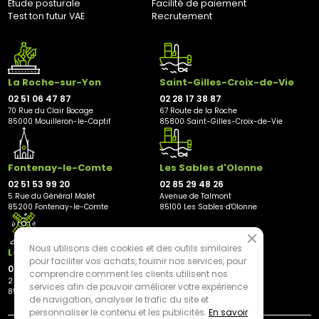
Étude posturale
Facilité de paiement
85000, Mouilleron-Le-Captif
Test ton futur VAE
Recrutement
✘ Fermer
La Roche-sur-Yon
Saint-Gilles-Croix-de-Vie
02 51 06 47 87
02 28 17 38 87
70 Rue du Clair Bocage
67 Route de la Roche
85000 Mouilleron-le-Captif
85800 Saint-Gilles-Croix-de-Vie
Fontenay-le-Comte
Les Sables d'Olonne
02 51 53 99 20
02 85 29 48 26
5 Rue du Général Malet
Avenue de Talmont
85200 Fontenay-le-Comte
85100 Les Sables d'Olonne
Nous utilisons des cookies et des outils similaires
Les Herbiers
pour faciliter vos achats, fournir nos services, pour
02 21 81 23 11
comprendre comment les clients utilisent nos
2 rue des Peupliers
services afin de pouvoir améliorer votre expérience
85500 Les Herbiers
de navigation, analyser le trafic du site et
personnaliser le contenu et les publicités.
En savoir