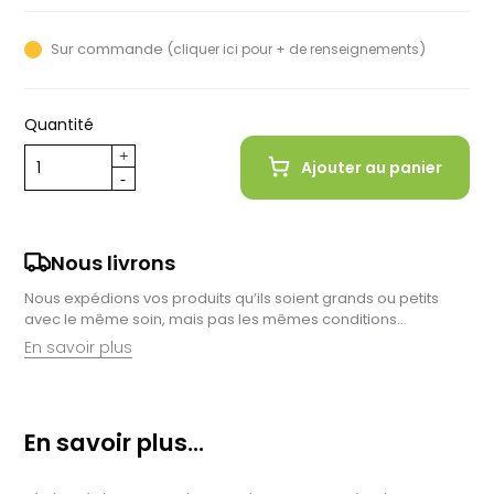
Sur commande (
)
cliquer ici pour + de renseignements
Quantité
Ajouter au panier
Nous livrons
Nous expédions vos produits qu’ils soient grands ou petits
avec le même soin, mais pas les mêmes conditions…
En savoir plus
Retrait en magasin :
Nous sommes ravis de vous proposer la livraison de vos
En savoir plus...
achats à domicile, mais il est encore plus gratifiant de vous
accueillir en magasin. Commandez en ligne et récupérez vos
produits directement auprès de nos équipes en magasin.