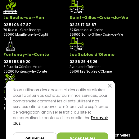
La Roche-sur-Yon
Saint-Gilles-Croix-de-Vie
02 51 06 47 87
02 28 17 38 87
70 Rue du Clair Bocage
67 Route de la Roche
85000 Mouilleron-le-Captif
85800 Saint-Gilles-Croix-de-Vie
Fontenay-le-Comte
Les Sables d'Olonne
02 51 53 99 20
02 85 29 48 26
5 Rue du Général Malet
Avenue de Talmont
85200 Fontenay-le-Comte
85100 Les Sables d'Olonne
Nous utilisons des cookies et des outils similaires
Les Herbiers
pour faciliter vos achats, fournir nos services, pour
02 21 81 23 11
comprendre comment les clients utilisent nos
2 rue des Peupliers
services afin de pouvoir améliorer votre expérience
85500 Les Herbiers
de navigation, analyser le trafic du site et
personnaliser le contenu et les publicités.
En savoir
plus
By mediapilote*
Livraison
CGV
Plan du site
Mentions légales
Données personnelles
Refuser les
Accepter les