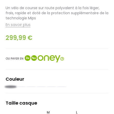
Un vélo de course sur route polyvalent à la fois léger,
frais, rapide et doté de la protection supplémentaire de la
technologie Mips
En savoir plus
299,99 €
OU PAYER EN
Couleur
Noir
Rouge
Rouge
Blanc
Bleu
Beige
foncé
nuit
rosé
Taille casque
S
M
L